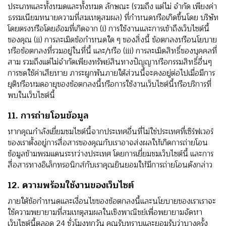
ประเภทและทั้งหมดและทั้งหมด ลักษณะ (รวมถึง แต่ไม่ จํากัด เพียงค่า
ธรรมเนียมทนายความที่สมเหตุสมผล) ที่กําหนดหรือเกิดขึ้นโดย บริษัท
โดยตรงหรือโดยอ้อมที่เกิดจาก (i) การใช้งานและการเข้าถึงเว็บไซต์นี้
ของคุณ (ii) การละเมิดข้อกําหนดใด ๆ ของสิ่งนี้ ข้อตกลงหรือนโยบาย
หรือข้อตกลงที่รวมอยู่ในที่นี้ และ/หรือ (iii) การละเมิดสิทธิ์ของบุคคลที่
สาม รวมถึงแต่ไม่จํากัดเพียงทรัพย์สินทางปัญญาหรือกรรมสิทธิ์อื่นๆ
การชดใช้ค่าเสียหาย ภาระผูกพันภายใต้ส่วนนี้จะคงอยู่ต่อไปเมื่อมีการ
ยุติหรือหมดอายุของข้อตกลงนี้หรือการใช้งานเว็บไซต์นี้หรือบริการที่
พบในเว็บไซต์นี้
11. การถ่ายโอนข้อมูล
หากคุณกําลังเยี่ยมชมไซต์นี้จากประเทศอื่นที่ไม่ใช่ประเทศที่เซิร์ฟเวอร์
ของเราตั้งอยู่การสื่อสารของคุณกับเราอาจส่งผลให้เกิดการถ่ายโอน
ข้อมูลข้ามพรมแดนระหว่างประเทศ โดยการเยี่ยมชมเว็บไซต์นี้ และการ
สื่อสารทางอิเล็กทรอนิกส์กับเราคุณยินยอมให้มีการถ่ายโอนดังกล่าว
12. ความพร้อมใช้งานของเว็บไซต์
ภายใต้ข้อกําหนดและเงื่อนไขของข้อตกลงนี้และนโยบายของเราเราจะ
ใช้ความพยายามที่สมเหตุสมผลในเชิงพาณิชย์เพื่อพยายามจัดหา
เว็บไซต์นี้ตลอด 24 ชั่วโมงทุกวัน คุณรับทราบและยอมรับว่าบางครั้ง