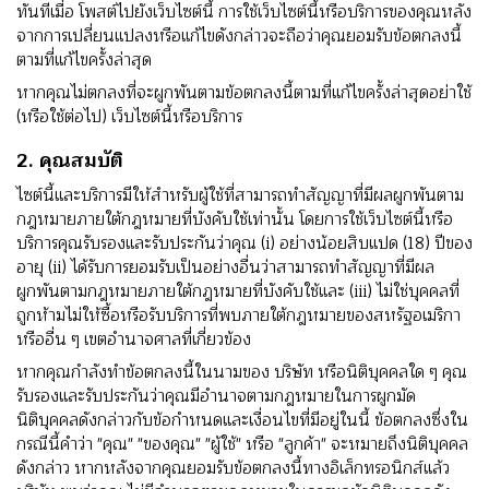
ทันทีเมื่อ โพสต์ไปยังเว็บไซต์นี้ การใช้เว็บไซต์นี้หรือบริการของคุณหลัง
จากการเปลี่ยนแปลงหรือแก้ไขดังกล่าวจะถือว่าคุณยอมรับข้อตกลงนี้
ตามที่แก้ไขครั้งล่าสุด
หากคุณไม่ตกลงที่จะผูกพันตามข้อตกลงนี้ตามที่แก้ไขครั้งล่าสุดอย่าใช้
(หรือใช้ต่อไป) เว็บไซต์นี้หรือบริการ
2. คุณสมบัติ
ไซต์นี้และบริการมีให้สําหรับผู้ใช้ที่สามารถทําสัญญาที่มีผลผูกพันตาม
กฎหมายภายใต้กฎหมายที่บังคับใช้เท่านั้น โดยการใช้เว็บไซต์นี้หรือ
บริการคุณรับรองและรับประกันว่าคุณ (i) อย่างน้อยสิบแปด (18) ปีของ
อายุ (ii) ได้รับการยอมรับเป็นอย่างอื่นว่าสามารถทําสัญญาที่มีผล
ผูกพันตามกฎหมายภายใต้กฎหมายที่บังคับใช้และ (iii) ไม่ใช่บุคคลที่
ถูกห้ามไม่ให้ซื้อหรือรับบริการที่พบภายใต้กฎหมายของสหรัฐอเมริกา
หรืออื่น ๆ เขตอํานาจศาลที่เกี่ยวข้อง
หากคุณกําลังทําข้อตกลงนี้ในนามของ บริษัท หรือนิติบุคคลใด ๆ คุณ
รับรองและรับประกันว่าคุณมีอํานาจตามกฎหมายในการผูกมัด
นิติบุคคลดังกล่าวกับข้อกําหนดและเงื่อนไขที่มีอยู่ในนี้ ข้อตกลงซึ่งใน
กรณีนี้คําว่า "คุณ" "ของคุณ" "ผู้ใช้" หรือ "ลูกค้า" จะหมายถึงนิติบุคคล
ดังกล่าว หากหลังจากคุณยอมรับข้อตกลงนี้ทางอิเล็กทรอนิกส์แล้ว