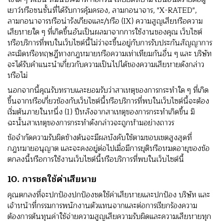
เยาว์หรือชนชั้นที่ได้รับการคุ้มครอง, ลามกอนาจาร, "X-RATED",
ลามกอนาจารหรือน่ารังเกียจและ/หรือ (IX) ความสูญเสียหรือความ
เสียหายใด ๆ ที่เกิดขึ้นอันเป็นผลมาจากการใช้งานของคุณ เว็บไซต์
หรือบริการที่พบในเว็บไซต์นี้ไม่ว่าจะขึ้นอยู่กับการรับประกันสัญญาการ
ละเมิดหรือทฤษฎีทางกฎหมายหรือความเท่าเทียมกันอื่น ๆ และ บริษัท
จะได้รับคําแนะนําเกี่ยวกับความเป็นไปได้ของความเสียหายดังกล่าว
หรือไม่
นอกจากนี้คุณรับทราบและยอมรับว่าสาเหตุของการกระทําใด ๆ ที่เกิด
ขึ้นจากหรือเกี่ยวข้องกับเว็บไซต์นี้หรือบริการที่พบในเว็บไซต์นี้จะต้อง
เริ่มต้นภายในหนึ่ง (1) ปีหลังจากสาเหตุของการกระทําเกิดขึ้น มิ
ฉะนั้นสาเหตุของการกระทําดังกล่าวจะถูกห้ามอย่างถาวร
ข้อจํากัดความรับผิดข้างต้นจะมีผลบังคับใช้ตามขอบเขตสูงสุดที่
กฎหมายอนุญาต และจะคงอยู่ต่อไปเมื่อมีการยุติหรือหมดอายุของข้อ
ตกลงนี้หรือการใช้งานเว็บไซต์นี้หรือบริการที่พบในเว็บไซต์นี้
10. การชดใช้ค่าเสียหาย
คุณตกลงที่จะปกป้องปกป้องชดใช้ค่าเสียหายและปกป้อง บริษัท และ
เจ้าหน้าที่กรรมการพนักงานตัวแทนจากและต่อการเรียกร้องความ
ต้องการต้นทุนค่าใช้จ่ายความสูญเสียความรับผิดและความเสียหายทุก