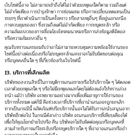
เว็บไซต์นี้อาจ ไม่สามารถเข้าถึงได้ไม่ว่าด้วยเหตุผลใดก็ตาม รวมถึงแต่
ไม่จํากัดเพียง การบํารุงรักษา การซ่อมแซม หรือการเปลี่ยนทดแทนเป็น
ระยะๆ ที่เราดําเนินการเป็นครั้งคราว หรือสาเหตุอื่นๆ ที่อยู่นอกเหนือ
การควบคุมของเรา ซึ่งรวมถึงแต่ไม่จํากัดเพียง การหยุดชะงัก หรือ
ความล้มเหลวของการเชื่อมโยงโทรคมนาคมหรือการส่งข้อมูลดิจิตอล
หรือความล้มเหลวอื่น ๆ
คุณรับทราบและยอมรับว่าเราไม่สามารถควบคุมความพร้อมใช้งานของ
ไซต์นี้อย่างต่อเนื่องหรือไม่หยุดชะงักและเราจะไม่รับผิดชอบต่อคุณ
หรือบุคคลอื่นใด ๆ ที่เกี่ยวข้องกับเว็บไซต์นี้
13. บริการที่เลิกผลิต
บริษัทขอสงวนสิทธิ์ในการยุติการเสนอขายหรือให้บริการใด ๆ ได้ตลอด
เวลาด้วยเหตุผลใด ๆ หรือไม่มีเหตุผลและโดยไม่ต้องแจ้งให้ทราบล่วง
หน้า แม้ว่า บริษัท จะพยายามอย่างมากเพื่อเพิ่มอายุการใช้งานของ
บริการทั้งหมด แต่ก็มี คือช่วงเวลาที่บริการที่เรานําเสนอจะถูกยกเลิก
หากเป็นกรณีนี้ ผลิตภัณฑ์หรือบริการนั้นจะไม่ได้รับการสนับสนุนจาก
บริษัทอีกต่อไป ในกรณีดังกล่าว บริษัท จะเสนอบริการที่เทียบเคียงได้
เพื่อให้คุณโยกย้ายไปหรือ คืน บริษัทจะไม่รับผิดต่อคุณหรือบุคคลที่
สามสําหรับการแก้ไขระงับหรือหยุดบริการใด ๆ ที่เราอาจเสนอหรืออํา