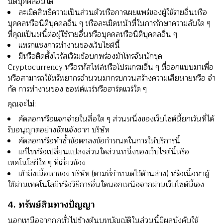
นิติบุคคลอื่นใด
ละเมิดสิทธิความเป็นส่วนตัวหรือการเผยแพร่ของผู้ใช้รายอื่นหรือ
บุคคลหรือนิติบุคคลอื่น ๆ หรือละเมิดหน้าที่ในการรักษาความลับใด ๆ
ที่คุณเป็นหนี้ต่อผู้ใช้รายอื่นหรือบุคคลหรือนิติบุคคลอื่น ๆ
แทรกแซงการทํางานของเว็บไซต์นี้
มีหรือติดตั้งไวรัสเวิร์มข้อบกพร่องม้าโทรจันนักขุด
Cryptocurrency หรือรหัสไฟล์หรือโปรแกรมอื่น ๆ ที่ออกแบบมาเพื่อ
หรือสามารถใช้ทรัพยากรจํานวนมากรบกวนสร้างความเสียหายหรือ จํา
กัด การทํางานของ ซอฟต์แวร์หรือฮาร์ดแวร์ใด ๆ
คุณจะไม่:
คัดลอกหรือแจกจ่ายในสื่อใด ๆ ส่วนหนึ่งของเว็บไซต์นี้ยกเว้นที่ได้
รับอนุญาตอย่างชัดแจ้งจาก บริษัท
คัดลอกหรือทําซ้ําข้อตกลงข้อกําหนดในการให้บริการนี้
แก้ไขหรือเปลี่ยนแปลงส่วนใดส่วนหนึ่งของเว็บไซต์นี้หรือ
เทคโนโลยีใด ๆ ที่เกี่ยวข้อง
เข้าถึงเนื้อหาของ บริษัท (ตามที่กําหนดไว้ด้านล่าง) หรือเนื้อหาผู้
ใช้ผ่านเทคโนโลยีหรือวิธีการอื่นใดนอกเหนือจากผ่านเว็บไซต์นี้เอง
4. ทรัพย์สินทางปัญญา
นอกเหนือจากกฎทั่วไปข้างต้นบทบัญญัติในส่วนนี้มีผลบังคับใช้