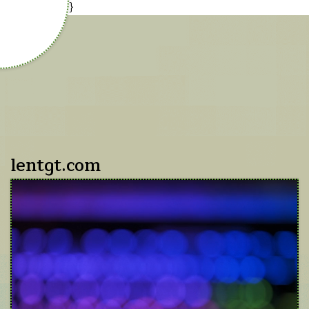
{cookies-code}
lentgt.com