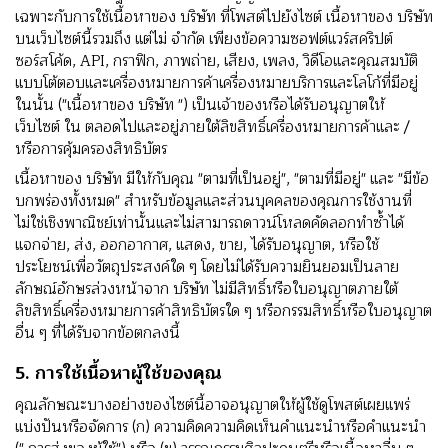
เฉพาะกับการใช้เนื้อหาของ บริษัท ที่โพสต์ไปยังไซต์ เนื้อหาของ บริษัท
บนเว็บไซต์นี้รวมถึง แต่ไม่ จํากัด เพียงข้อความซอฟต์แวร์สคริปต์
ซอร์สโค้ด, API, กราฟิก, ภาพถ่าย, เสียง, เพลง, วิดีโอและคุณสมบัติ
แบบโต้ตอบและเครื่องหมายการค้าเครื่องหมายบริการและโลโก้ที่มีอยู่
ในนั้น ("เนื้อหาของ บริษัท ") เป็นเจ้าของหรือได้รับอนุญาตให้
เว็บไซต์ ใน ตลอดไปและอยู่ภายใต้ลิขสิทธิ์เครื่องหมายการค้าและ /
หรือการคุ้มครองสิทธิบัตร
เนื้อหาของ บริษัท มีให้กับคุณ "ตามที่เป็นอยู่", "ตามที่มีอยู่" และ "มีข้อ
บกพร่องทั้งหมด" สําหรับข้อมูลและส่วนบุคคลของคุณการใช้งานที่
ไม่ใช่เชิงพาณิชย์เท่านั้นและไม่สามารถดาวน์โหลดคัดลอกทําซ้ําได้
แจกจ่าย, ส่ง, ออกอากาศ, แสดง, ขาย, ได้รับอนุญาต, หรือใช้
ประโยชน์เพื่อวัตถุประสงค์ใด ๆ โดยไม่ได้รับความยินยอมเป็นลาย
ลักษณ์อักษรล่วงหน้าจาก บริษัท ไม่มีสิทธิ์หรือใบอนุญาตภายใต้
ลิขสิทธิ์เครื่องหมายการค้าสิทธิบัตรใด ๆ หรือกรรมสิทธิ์หรือใบอนุญาต
อื่น ๆ ที่ได้รับจากข้อตกลงนี้
5. การใช้เนื้อหาผู้ใช้ของคุณ
คุณลักษณะบางอย่างของไซต์นี้อาจอนุญาตให้ผู้ใช้ดูโพสต์เผยแพร่
แบ่งปันหรือจัดการ (ก) ความคิดความคิดเห็นคําแนะนําหรือคําแนะนํา