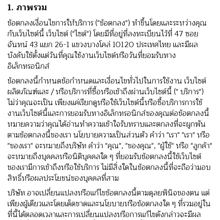
1. ภาพรวม
ข้อตกลงเงื่อนไขการให้บริการ ("ข้อตกลง") ทําขึ้นโดยและระหว่างคุณ
กับเว็บไซต์นี้ เว็บไซต์ ("ไซต์") โดยมีที่อยู่ที่ลงทะเบียนไว้ที่ 47 ซอย
จันทน์ 43 แยก 26-1 แขวงบางโคล่ 10120 ประเทศไทย และมีผล
บังคับใช้ตั้งแต่วันที่คุณใช้งานเว็บไซต์หรือวันที่ยอมรับทาง
อิเล็กทรอนิกส์
ข้อตกลงนี้กําหนดข้อกําหนดและเงื่อนไขทั่วไปในการใช้งาน เว็บไซต์
ผลิตภัณฑ์และ / หรือบริการที่ซื้อหรือเข้าถึงผ่านเว็บไซต์นี้ (" บริการ")
ไม่ว่าคุณจะเป็น เพียงแค่เรียกดูหรือใช้เว็บไซต์นี้หรือซื้อบริการการใช้
งานเว็บไซต์นี้และการยอมรับทางอิเล็กทรอนิกส์ของคุณต่อข้อตกลงนี้
หมายความว่าคุณได้อ่านทําความเข้าใจรับทราบและตกลงที่จะผูกพัน
ตามข้อตกลงนี้ของเรา
นโยบายความเป็นส่วนตัว
คําว่า "เรา" "เรา" หรือ
"ของเรา" จะหมายถึงบริษัท คําว่า "คุณ", "ของคุณ", "ผู้ใช้" หรือ "ลูกค้า"
จะหมายถึงบุคคลหรือนิติบุคคลใด ๆ ที่ยอมรับข้อตกลงนี้ใช้เว็บไซต์
ของเรามีการเข้าถึงหรือใช้บริการ ไม่มีสิ่งใดในข้อตกลงนี้ที่จะถือว่ามอบ
สิทธิ์หรือผลประโยชน์ของบุคคลที่สาม
บริษัท อาจเปลี่ยนแปลงหรือแก้ไขข้อตกลงนี้ตามดุลยพินิจของตน แต่
เพียงผู้เดียวและโดยเด็ดขาดและนโยบายหรือข้อตกลงใด ๆ ที่รวมอยู่ใน
ที่นี้ได้ตลอดเวลาและการเปลี่ยนแปลงหรือการแก้ไขดังกล่าวจะมีผล