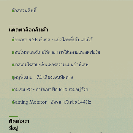
ข้อสงวนสิทธิ์
แคตตาล็อกสินค้า
คีย์บอร์ด RGB เชิงกล - แบ็คไลท์ที่ปรับแต่งได้
คอนโทรลเลอร์เกมไร้สาย-การใช้หลายแพลตฟอร์ม
เมาส์เกมไร้สาย-เซ็นเซอร์ความแม่นยำพิเศษ
ชุดหูฟังเกม - 7.1 เสียงรอบทิศทาง
เกมเกม PC - การ์ดกราฟิก RTX รวมอยู่ด้วย
Gaming Monitor - อัตราการรีเฟรช 144Hz
ติดต่อเรา
ที่อยู่