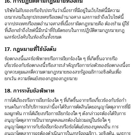
16. การปฏิบัติตามกฎหมายท้องถิ่น
บริษัทไม่รับรองหรือรับประกันว่าเนื้อหาที่มีอยู่ในเว็บไซต์นี้มีความ
เหมาะสมในทุกประเทศหรือเขตอํานาจศาล และการเข้าถึงเว็บไซต์นี้
จากประเทศหรือเขตอํานาจศาลที่เนื้อหาผิดกฎหมายคือ ต้องห้าม ผู้ใช้
ที่เลือกเข้าถึงไซต์นี้มีหน้าที่รับผิดชอบในการปฏิบัติตามกฎหมายกฎ
และข้อบังคับในท้องถิ่นทั้งหมด
17. กฎหมายที่ใช้บังคับ
ข้อตกลงนี้และข้อพิพาทหรือการเรียกร้องใด ๆ ที่เกิดขึ้นจากหรือ
เกี่ยวข้องกับข้อตกลงนี้หรือสาระสําคัญหรือการก่อตัวของข้อตกลงนี้จะ
ถูกควบคุมและตีความตามกฎหมายของสหรัฐอเมริกาวอชิงตันเพื่อ
ยกเว้น ความขัดแย้งของกฎของกฎหมาย
18. การระงับข้อพิพาท
การโต้เถียงหรือการเรียกร้องใด ๆ ที่เกิดขึ้นจากหรือเกี่ยวข้องกับข้อกํา
หนดในการให้บริการเหล่านี้จะได้รับการตัดสินโดยอนุญาโตตุลาการที่มี
ผลผูกพัน การโต้เถียงหรือการเรียกร้องใด ๆ ดังกล่าวจะต้องได้รับการ
อนุญาโตตุลาการเป็นรายบุคคลและต้องไม่รวมอยู่ในข้อใด ๆ
อนุญาโตตุลาการกับข้อเรียกร้องหรือข้อโต้แย้งของบุคคลอื่น การ
อนุญาโตตุลาการจะต้องดําเนินการในสหรัฐอเมริกา, วอชิงตัน, และการ