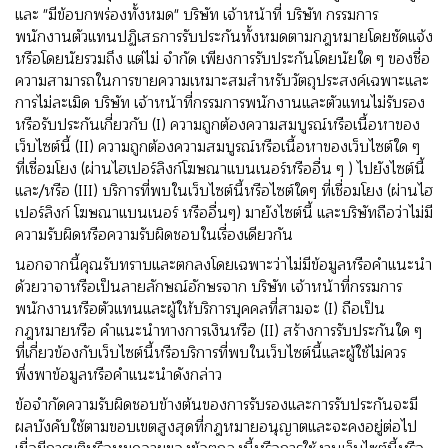
และ "มีข้อบกพร่องทั้งหมด" บริษัท เจ้าหน้าที่ บริษัท กรรมการ
พนักงานตัวแทนปฏิเสธการรับประกันทั้งหมดตามกฎหมายโดยชัดแจ้ง
หรือโดยนัยรวมถึง แต่ไม่ จํากัด เพียงการรับประกันโดยนัยใด ๆ ของชื่อ
ความสามารถในการขายความเหมาะสมสําหรับวัตถุประสงค์เฉพาะและ
การไม่ละเมิด บริษัท เจ้าหน้าที่กรรมการพนักงานและตัวแทนไม่รับรอง
หรือรับประกันเกี่ยวกับ (I) ความถูกต้องความสมบูรณ์หรือเนื้อหาของ
เว็บไซต์นี้ (II) ความถูกต้องความสมบูรณ์หรือเนื้อหาของเว็บไซต์ใด ๆ
ที่เชื่อมโยง (ผ่านไฮเปอร์ลิงก์โฆษณาแบนเนอร์หรืออื่น ๆ ) ไปยังไซต์นี้
และ/หรือ (III) บริการที่พบในเว็บไซต์นี้หรือไซต์ใดๆ ที่เชื่อมโยง (ผ่านไฮ
เปอร์ลิงก์ โฆษณาแบนเนอร์ หรืออื่นๆ) มายังไซต์นี้ และบริษัทถือว่าไม่มี
ความรับผิดหรือความรับผิดชอบในเรื่องเดียวกัน
นอกจากนี้คุณรับทราบและตกลงโดยเฉพาะว่าไม่มีข้อมูลหรือคําแนะนํา
ด้วยวาจาหรือเป็นลายลักษณ์อักษรจาก บริษัท เจ้าหน้าที่กรรมการ
พนักงานหรือตัวแทนและผู้ให้บริการบุคคลที่สามจะ (I) ถือเป็น
กฎหมายหรือ คําแนะนําทางการเงินหรือ (II) สร้างการรับประกันใด ๆ
ที่เกี่ยวข้องกับเว็บไซต์นี้หรือบริการที่พบในเว็บไซต์นี้และผู้ใช้ไม่ควร
พึ่งพาข้อมูลหรือคําแนะนําดังกล่าว
ข้อจํากัดความรับผิดชอบข้างต้นของการรับรองและการรับประกันจะมี
ผลบังคับใช้ตามขอบเขตสูงสุดที่กฎหมายอนุญาตและจะคงอยู่ต่อไป