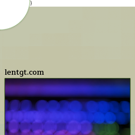
{cookies-code}
lentgt.com