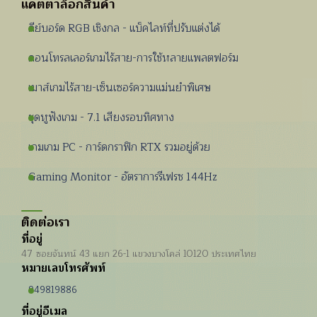
แคตตาล็อกสินค้า
คีย์บอร์ด RGB เชิงกล - แบ็คไลท์ที่ปรับแต่งได้
คอนโทรลเลอร์เกมไร้สาย-การใช้หลายแพลตฟอร์ม
เมาส์เกมไร้สาย-เซ็นเซอร์ความแม่นยำพิเศษ
ชุดหูฟังเกม - 7.1 เสียงรอบทิศทาง
เกมเกม PC - การ์ดกราฟิก RTX รวมอยู่ด้วย
Gaming Monitor - อัตราการรีเฟรช 144Hz
ติดต่อเรา
ที่อยู่
47 ซอยจันทน์ 43 แยก 26-1 แขวงบางโคล่ 10120 ประเทศไทย
หมายเลขโทรศัพท์
949819886
ที่อยู่อีเมล