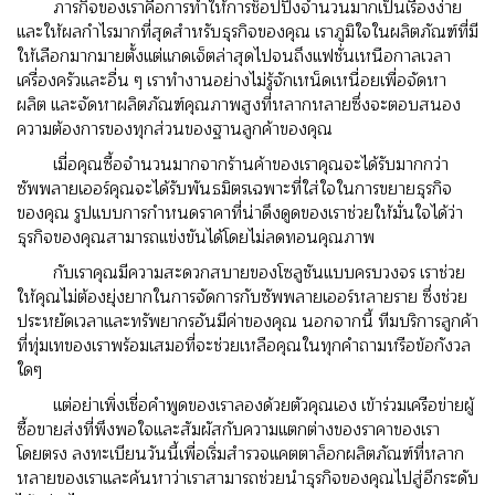
ภารกิจของเราคือการทําให้การช็อปปิ้งจํานวนมากเป็นเรื่องง่าย
และให้ผลกําไรมากที่สุดสําหรับธุรกิจของคุณ เราภูมิใจในผลิตภัณฑ์ที่มี
ให้เลือกมากมายตั้งแต่แกดเจ็ตล่าสุดไปจนถึงแฟชั่นเหนือกาลเวลา
เครื่องครัวและอื่น ๆ เราทํางานอย่างไม่รู้จักเหน็ดเหนื่อยเพื่อจัดหา
ผลิต และจัดหาผลิตภัณฑ์คุณภาพสูงที่หลากหลายซึ่งจะตอบสนอง
ความต้องการของทุกส่วนของฐานลูกค้าของคุณ
เมื่อคุณซื้อจํานวนมากจากร้านค้าของเราคุณจะได้รับมากกว่า
ซัพพลายเออร์คุณจะได้รับพันธมิตรเฉพาะที่ใส่ใจในการขยายธุรกิจ
ของคุณ รูปแบบการกําหนดราคาที่น่าดึงดูดของเราช่วยให้มั่นใจได้ว่า
ธุรกิจของคุณสามารถแข่งขันได้โดยไม่ลดทอนคุณภาพ
กับเราคุณมีความสะดวกสบายของโซลูชันแบบครบวงจร เราช่วย
ให้คุณไม่ต้องยุ่งยากในการจัดการกับซัพพลายเออร์หลายราย ซึ่งช่วย
ประหยัดเวลาและทรัพยากรอันมีค่าของคุณ นอกจากนี้ ทีมบริการลูกค้า
ที่ทุ่มเทของเราพร้อมเสมอที่จะช่วยเหลือคุณในทุกคําถามหรือข้อกังวล
ใดๆ
แต่อย่าเพิ่งเชื่อคําพูดของเราลองด้วยตัวคุณเอง เข้าร่วมเครือข่ายผู้
ซื้อขายส่งที่พึงพอใจและสัมผัสกับความแตกต่างของราคาของเรา
โดยตรง ลงทะเบียนวันนี้เพื่อเริ่มสํารวจแคตตาล็อกผลิตภัณฑ์ที่หลาก
หลายของเราและค้นหาว่าเราสามารถช่วยนําธุรกิจของคุณไปสู่อีกระดับ